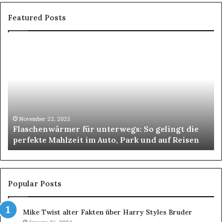
Featured Posts
Zügelunternehmen
Zürich
–
Dein
Partner
für
stressfreie
Umzüge
September 18, 2025
ie
Zügelunternehmen Zürich – Dein Partner für
sen
stressfreie Umzüge
Popular Posts
Mike Twist alter Fakten über Harry Styles Bruder