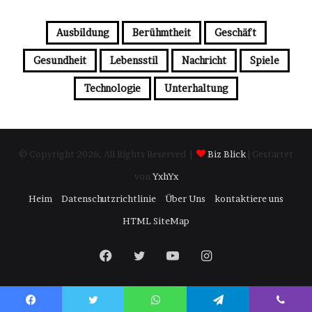
Ausbildung
Berühmtheit
Geschäft
Gesundheit
Lebensstil
Nachricht
Spiele
Technologie
Unterhaltung
© Copyright 2026, All Rights Reserved |
Biz Blick
| Gestartet
von
YxhYx
Heim
Datenschutzrichtlinie
Über Uns
kontaktiere uns
HTML SiteMap
Facebook
Twitter
YouTube
Instagram