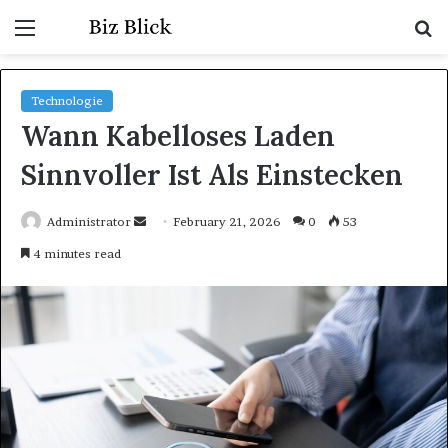
Menu
S
fo
Technologie
Wann Kabelloses Laden
Sinnvoller Ist Als Einstecken
Send
Administrator
February 21, 2026
0
53
an
4 minutes read
email