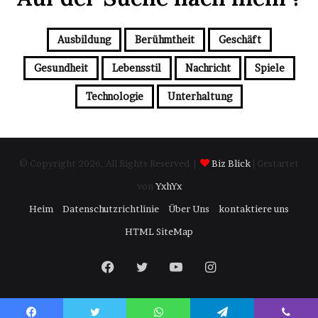
Ausbildung
Berühmtheit
Geschäft
Gesundheit
Lebensstil
Nachricht
Spiele
Technologie
Unterhaltung
© Copyright 2026, All Rights Reserved |
Biz Blick
| Gestartet
von
YxhYx
Heim
Datenschutzrichtlinie
Über Uns
kontaktiere uns
HTML SiteMap
Facebook
Twitter
YouTube
Instagram