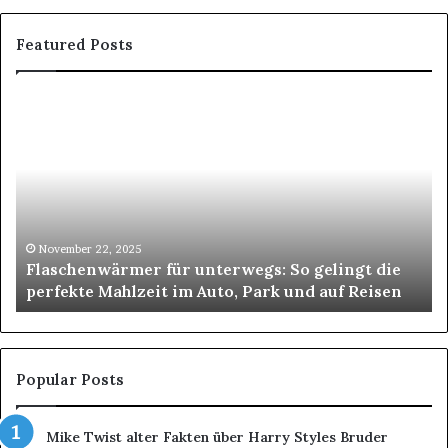
Featured Posts
Flaschenwärmer
Zü
für
Zü
unterwegs:
–
So
De
gelingt
Pa
die
für
perfekte
st
Mahlzeit
Um
November 22, 2025
Flaschenwärmer für unterwegs: So gelingt die
im
perfekte Mahlzeit im Auto, Park und auf Reisen
Auto,
Park
und
auf
Reisen
Popular Posts
Mike Twist alter Fakten über Harry Styles Bruder