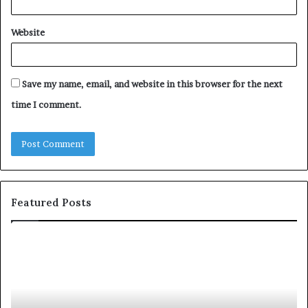
Website
Save my name, email, and website in this browser for the next
time I comment.
Featured Posts
Flaschenwärmer
Zü
für
Zü
unterwegs:
–
So
De
gelingt
Pa