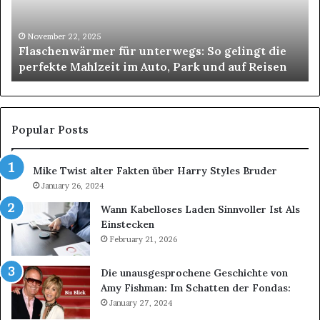
die
für
perfekte
st
Mahlzeit
Um
November 22, 2025
Flaschenwärmer für unterwegs: So gelingt die
im
perfekte Mahlzeit im Auto, Park und auf Reisen
Auto,
Park
und
auf
Reisen
Popular Posts
Mike Twist alter Fakten über Harry Styles Bruder
January 26, 2024
Wann Kabelloses Laden Sinnvoller Ist Als
Einstecken
February 21, 2026
Die unausgesprochene Geschichte von
Amy Fishman: Im Schatten der Fondas:
January 27, 2024