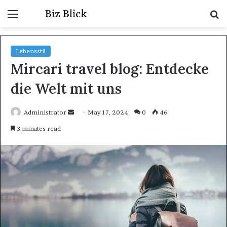
Menu
S
fo
Lebensstil
Mircari travel blog: Entdecke
die Welt mit uns
Send
Administrator
May 17, 2024
0
46
an
3 minutes read
email