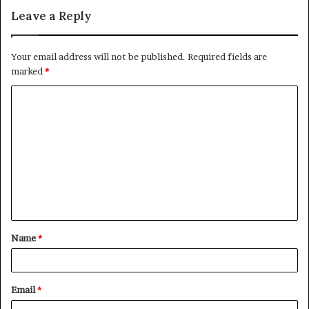
Leave a Reply
Your email address will not be published.
Required fields are
marked
*
C
o
m
m
e
n
t
Name
*
*
Email
*