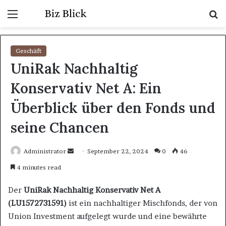
Menu
S
fo
Geschäft
UniRak Nachhaltig
Konservativ Net A: Ein
Überblick über den Fonds und
seine Chancen
Send
Administrator
September 22, 2024
0
46
an
4 minutes read
email
Der
UniRak Nachhaltig Konservativ Net A
(LU1572731591)
ist ein nachhaltiger Mischfonds, der von
Union Investment aufgelegt wurde und eine bewährte