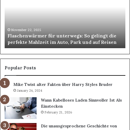
So
De
gelingt
Pa
die
für
perfekte
st
Mahlzeit
Um
November 22, 2025
Flaschenwärmer für unterwegs: So gelingt die
im
perfekte Mahlzeit im Auto, Park und auf Reisen
Auto,
Park
und
auf
Reisen
Popular Posts
Mike Twist alter Fakten über Harry Styles Bruder
January 26, 2024
Wann Kabelloses Laden Sinnvoller Ist Als
Einstecken
February 21, 2026
Die unausgesprochene Geschichte von