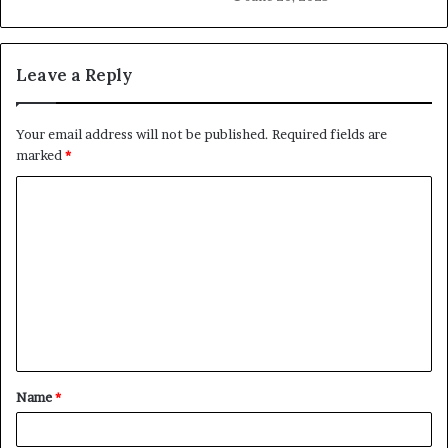
Leave a Reply
Your email address will not be published.
Required fields are
marked
*
C
o
m
m
e
n
t
Name
*
*