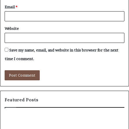
Email
*
Website
Save my name, email, and website in this browser for the next
time I comment.
Featured Posts
Flaschenwärmer
Zü
für
Zü
unterwegs:
–